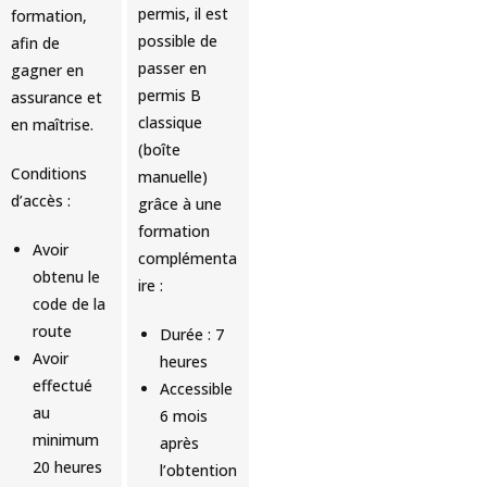
permis, il est
formation,
possible de
afin de
passer en
gagner en
permis B
assurance et
classique
en maîtrise.
(boîte
Conditions
manuelle)
d’accès :
grâce à une
formation
Avoir
complémenta
obtenu le
ire :
code de la
route
Durée : 7
Avoir
heures
effectué
Accessible
au
6 mois
minimum
après
20 heures
l’obtention