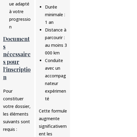
ue adapté
Durée
à votre
minimale :
progressio
1 an
n
Distance à
parcourir :
Document
au moins 3
s
000 km
nécessaire
Conduite
s pour
avec un
l’inscriptio
accompag
n
nateur
Pour
expérimen
constituer
té
votre dossier,
Cette formule
les éléments
augmente
suivants sont
significativem
requis :
ent les