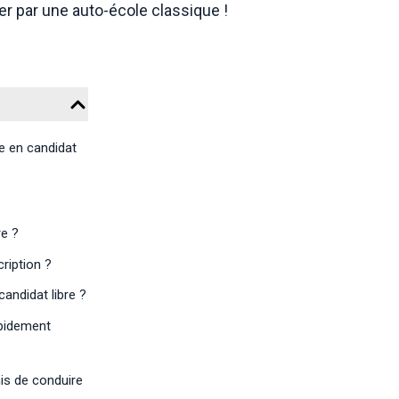
 par une auto-école classique !
re en candidat
re ?
ription ?
ndidat libre ?
pidement
mis de conduire